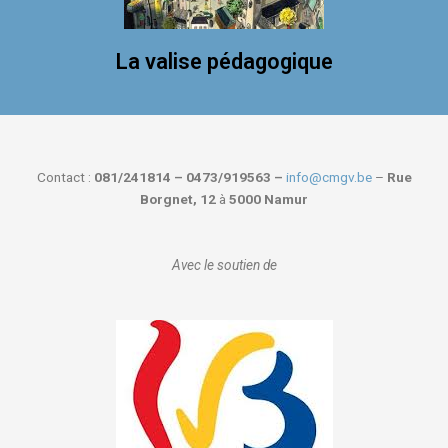
La valise pédagogique
Contact :
081/241814 – 0473/919563 –
info@cmgv.be
–
Rue
Borgnet, 12
à
5000 Namur
Avec le soutien de