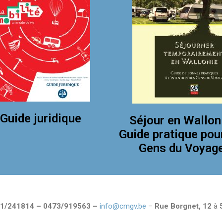
Guide juridique
Séjour en Wallon
Guide pratique pou
Gens du Voyag
1/241814 – 0473/919563 –
info@cmgv.be
–
Rue Borgnet, 12
à