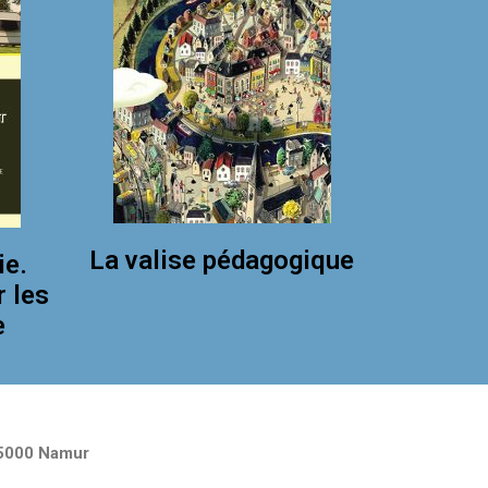
La valise pédagogique
ie.
r les
e
5000 Namur