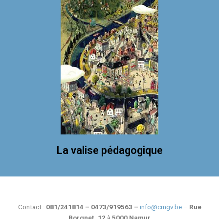
La valise pédagogique
Contact :
081/241814 – 0473/919563 –
info@cmgv.be
–
Rue
Borgnet, 12
à
5000 Namur