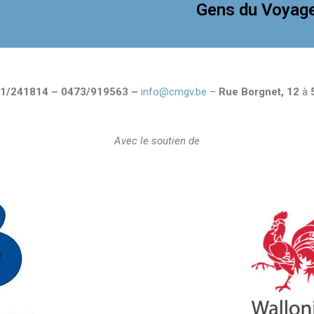
Gens du Voyag
1/241814 – 0473/919563 –
info@cmgv.be
–
Rue Borgnet, 12
à
Avec le soutien de