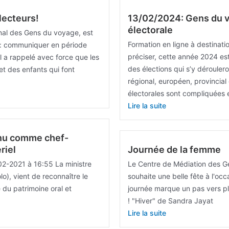
lecteurs!
13/02/2024: Gens du 
électorale
nal des Gens du voyage, est
Formation en ligne à destinatio
 : communiquer en période
préciser, cette année 2024 est
 Il a rappelé avec force que les
des élections qui s’y déroulero
 des enfants qui font
régional, européen, provincial
électorales sont compliquées 
Lire la suite
nnu comme chef-
riel
Journée de la femme
02-2021 à 16:55 La ministre
Le Centre de Médiation des G
o), vient de reconnaître le
souhaite une belle fête à l'oc
 du patrimoine oral et
journée marque un pas vers plu
! "Hiver" de Sandra Jayat
Lire la suite