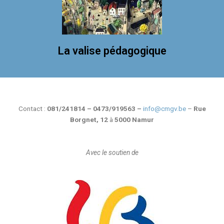
La valise pédagogique
Contact :
081/241814 – 0473/919563 –
info@cmgv.be
–
Rue
Borgnet, 12
à
5000 Namur
Avec le soutien de