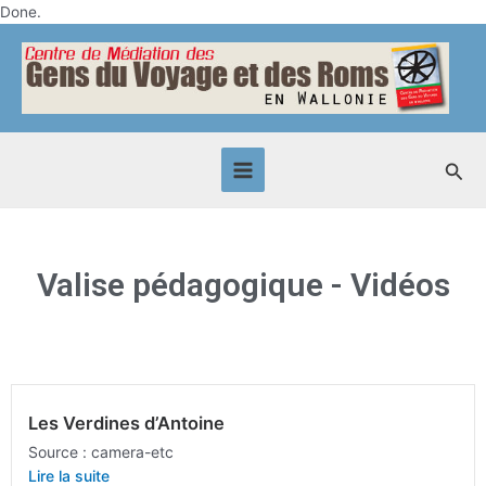
Skip
Done.
to
Main
content
Menu
Sea
Valise pédagogique - Vidéos
Les Verdines d’Antoine
Source : camera-etc
Lire la suite