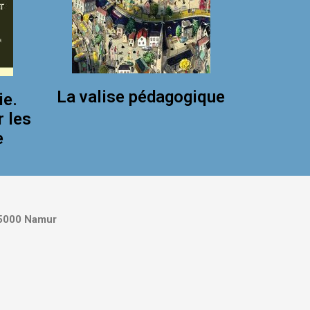
La valise pédagogique
ie.
r les
e
5000 Namur