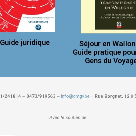
Guide juridique
Séjour en Wallon
Guide pratique pou
Gens du Voyag
1/241814 – 0473/919563 –
info@cmgv.be
–
Rue Borgnet, 12
à
Avec le soutien de