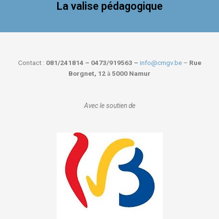
La valise pédagogique
Contact :
081/241814 – 0473/919563 –
info@cmgv.be
–
Rue
Borgnet, 12
à
5000 Namur
Avec le soutien de