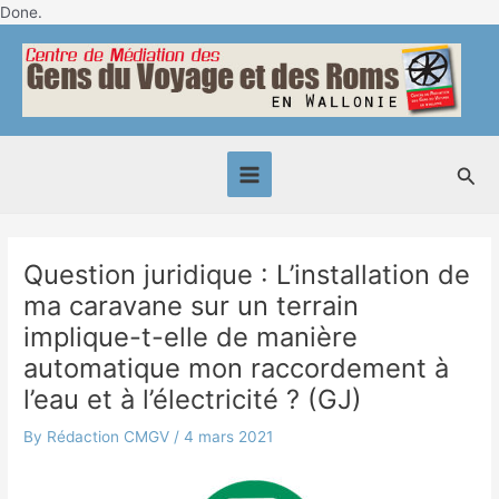
Skip
Done.
Post
to
Main
navigation
content
Menu
Sea
Question juridique : L’installation de
ma caravane sur un terrain
implique-t-elle de manière
automatique mon raccordement à
l’eau et à l’électricité ? (GJ)
By
Rédaction CMGV
/
4 mars 2021