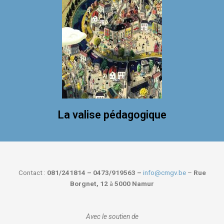
La valise pédagogique
Contact :
081/241814 – 0473/919563 –
info@cmgv.be
–
Rue
Borgnet, 12
à
5000 Namur
Avec le soutien de