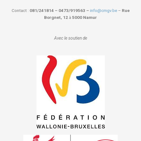
Contact :
081/241814 – 0473/919563 –
info@cmgv.be
–
Rue
Borgnet, 12
à
5000 Namur
Avec le soutien de