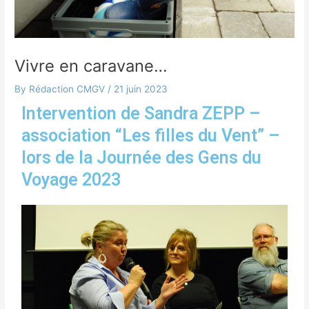
Vivre en caravane…
By
Rédaction CMGV
/
21 juin 2023
Intervention de Sandra ZEPP –
association “Les filles du Vent” –
lors de la Journée des Gens du
Voyage 2023