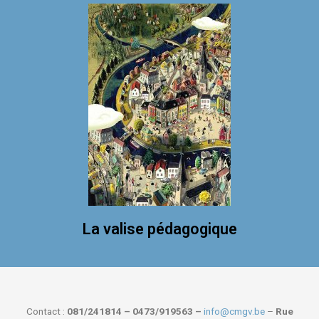
La valise pédagogique
Contact :
081/241814 – 0473/919563 –
info@cmgv.be
–
Rue