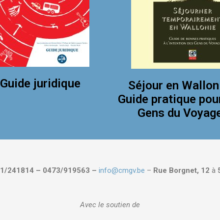
Guide juridique
Séjour en Wallon
Guide pratique pou
Gens du Voyag
1/241814 – 0473/919563 –
info@cmgv.be
–
Rue Borgnet, 12
à
Avec le soutien de