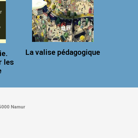
La valise pédagogique
ie.
r les
e
5000 Namur