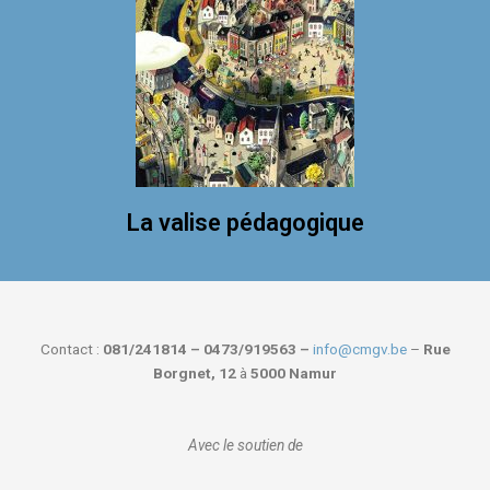
La valise pédagogique
Contact :
081/241814 – 0473/919563 –
info@cmgv.be
–
Rue
Borgnet, 12
à
5000 Namur
Avec le soutien de