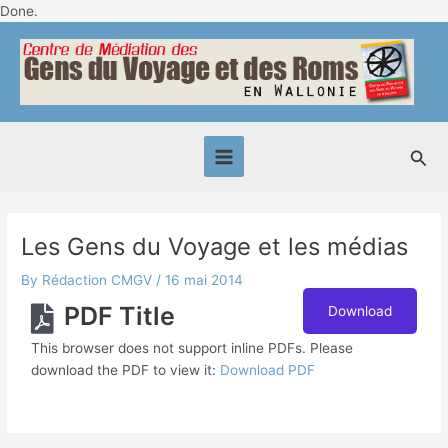
Skip
Done.
Post
to
Main
navigation
content
Menu
Sea
Les Gens du Voyage et les médias
By
Rédaction CMGV
/
16 mai 2014
PDF Title
Download
This browser does not support inline PDFs. Please
download the PDF to view it:
Download PDF