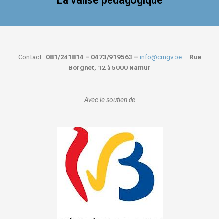
La valise pédagogique
Contact :
081/241814 – 0473/919563 –
info@cmgv.be
–
Rue
Borgnet, 12
à
5000 Namur
Avec le soutien de