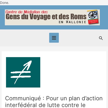
Skip
Done.
Post
to
Main
navigation
content
Menu
Sea
Communiqué : Pour un plan d’action
interfédéral de lutte contre le