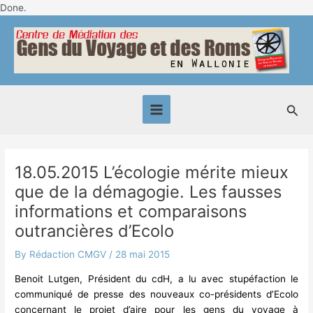
Skip
Done.
Post
to
Main
navigation
content
Menu
Sea
18.05.2015 L’écologie mérite mieux
que de la démagogie. Les fausses
informations et comparaisons
outrancières d’Ecolo
By
Rédaction CMGV
/
28 mai 2015
Benoit Lutgen, Président du cdH, a lu avec stupéfaction le
communiqué de presse des nouveaux co-présidents d’Ecolo
concernant le projet d’aire pour les gens du voyage à