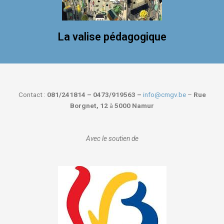
La valise pédagogique
Contact :
081/241814 – 0473/919563 –
info@cmgv.be
–
Rue
Borgnet, 12
à
5000 Namur
Avec le soutien de