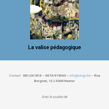
La valise pédagogique
Contact :
081/241814 – 0473/919563 –
info@cmgv.be
–
Rue
Borgnet, 12
à
5000 Namur
Avec le soutien de