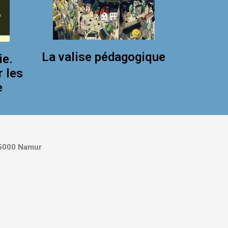
La valise pédagogique
ie.
r les
e
5000 Namur