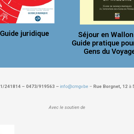
Guide juridique
Séjour en Wallon
Guide pratique pou
Gens du Voyag
1/241814 – 0473/919563 –
info@cmgv.be
–
Rue Borgnet, 12
à
Avec le soutien de