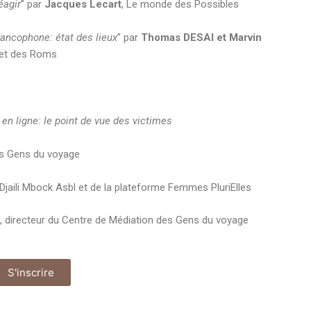
éagir
” par
Jacques Lecart
, Le monde des Possibles
rancophone: état des lieux
” par
Thomas DESAI et Marvin
 et des Roms
n ligne: le point de vue des victimes
es Gens du voyage
 Djaili Mbock Asbl et de la plateforme Femmes PluriElles
, directeur du Centre de Médiation des Gens du voyage
S'inscrire