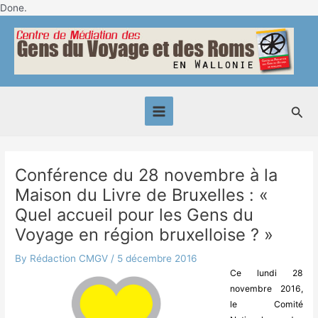
Skip
Done.
Post
to
Main
navigation
content
Menu
Sea
Conférence du 28 novembre à la
Maison du Livre de Bruxelles : «
Quel accueil pour les Gens du
Voyage en région bruxelloise ? »
By
Rédaction CMGV
/
5 décembre 2016
Ce lundi 28
novembre 2016,
le Comité