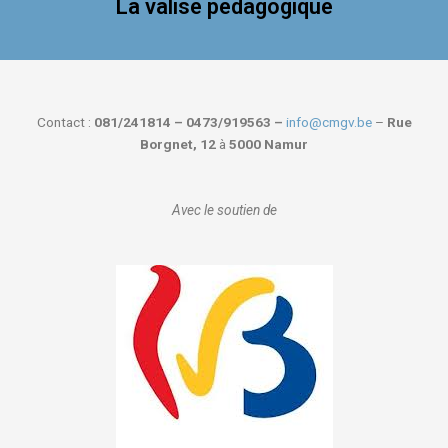
La valise pédagogique
Contact :
081/241814 – 0473/919563 –
info@cmgv.be
–
Rue
Borgnet, 12
à
5000 Namur
Avec le soutien de