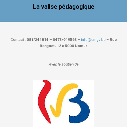
La valise pédagogique
Contact :
081/241814 – 0473/919563 –
info@cmgv.be
–
Rue
Borgnet, 12
à
5000 Namur
Avec le soutien de