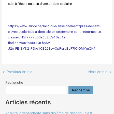
subi à l’école ou bien d’une phobie scolaire.
https://www.lalibre.be/belgique/enseignement/pres-de-cent-
eleves-scolarises-a-domicile-en-septembre-sont-retournes-en-
classe-5ff5f7777b50a652f7a10a51?
fbclid=IwAR29u6CF4Fhp6V-
J2n_FE_ZY32_F5ho1CB26EewOpReroBJF7lC-OMYmQK4
←
Previous Article
Next Article
→
Recherche
Recherche
Articles récents
Activité indépendante sans diplôme de gestion : c’est