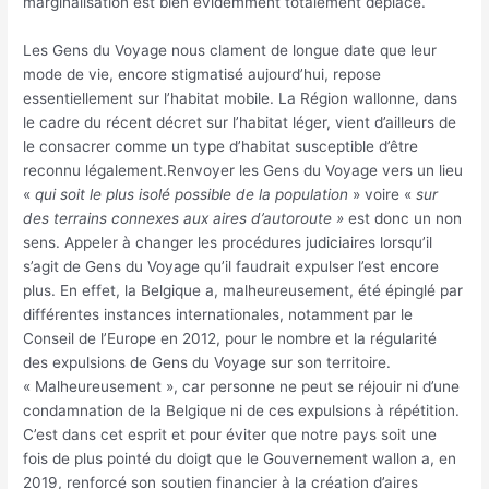
marginalisation est bien évidemment totalement déplacé.
Les Gens du Voyage nous clament de longue date que leur
mode de vie, encore stigmatisé aujourd’hui, repose
essentiellement sur l’habitat mobile. La Région wallonne, dans
le cadre du récent décret sur l’habitat léger, vient d’ailleurs de
le consacrer comme un type d’habitat susceptible d’être
reconnu légalement.Renvoyer les Gens du Voyage vers un lieu
«
qui soit le plus isolé possible de la population
» voire «
sur
des
terrains
connexes
aux
aires
d’autoroute
»
est donc un non
sens. Appeler à changer les procédures judiciaires lorsqu’il
s’agit de Gens du Voyage qu’il faudrait expulser l’est encore
plus. En effet, la Belgique a, malheureusement, été épinglé par
différentes instances internationales, notamment par le
Conseil de l’Europe en 2012, pour le nombre et la régularité
des expulsions de Gens du Voyage sur son territoire.
« Malheureusement », car personne ne peut se réjouir ni d’une
condamnation de la Belgique ni de ces expulsions à répétition.
C’est dans cet esprit et pour éviter que notre pays soit une
fois de plus pointé du doigt que le Gouvernement wallon a, en
2019, renforcé son soutien financier à la création d’aires