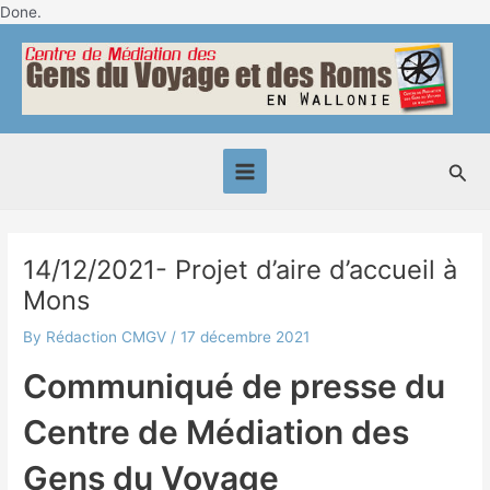
Skip
Done.
Post
to
Main
navigation
content
Menu
Sea
14/12/2021- Projet d’aire d’accueil à
Mons
By
Rédaction CMGV
/
17 décembre 2021
Communiqué de presse du
Centre de Médiation des
Gens du Voyage