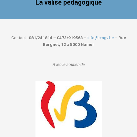
La valise pédagogique
Contact :
081/241814 – 0473/919563 –
info@cmgv.be
–
Rue
Borgnet, 12
à
5000 Namur
Avec le soutien de