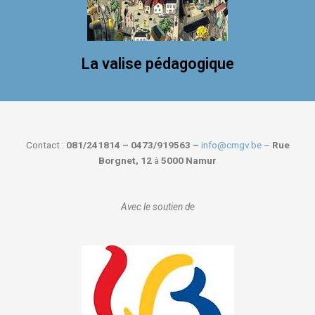
La valise pédagogique
Contact :
081/241814 – 0473/919563 –
info@cmgv.be
–
Rue
Borgnet, 12
à
5000 Namur
Avec le soutien de