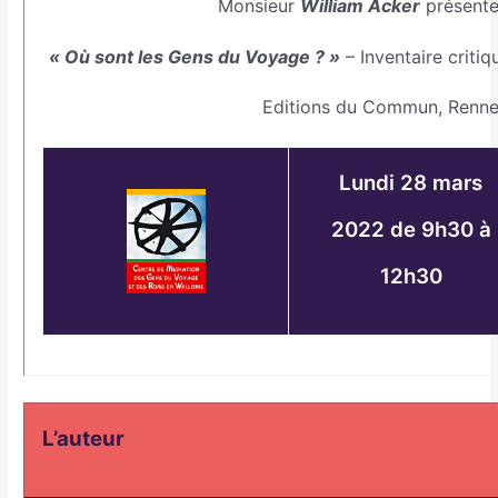
Monsieur
William Acker
présenter
« Où sont les Gens du Voyage ? »
– Inventaire critiq
Editions du Commun, Renne
Lundi 28 mars
2022 de 9h30 à
12h30
L’auteur