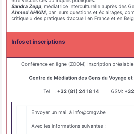
être vécues ces politiques publiques.
Sandra Zepp
, médiatrice interculturelle auprès des 
Ahmed AHKIM
, par leurs questions et éclairages, co
critique » des pratiques d’accueil en France et en Belg
Infos et inscriptions
Conférence en ligne (ZOOM) Inscription préalabl
Centre de Médiation des Gens du Voyage et
Tel :
+32 (81) 24 18 14
GSM:
+32
Envoyer un mail à info@cmgv.be
Avec les informations suivantes :