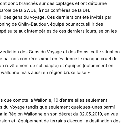
se sont donc branchés sur des captages et ont détourné
-parole de la SWDE, à nos confrères de la DH.
ueil des gens du voyage. Ces derniers ont été invités par
 zoning de Ghlin-Baudour, équipé pour accueillir des
pé suite aux intempéries de ces derniers jours, selon les
Médiation des Gens du Voyage et des Roms, cette situation
osée par nos confrères «met en évidence le manque cruel de
d’un revêtement de sol adapté) et équipés (notamment en
on wallonne mais aussi en région bruxelloise.»
s que compte la Wallonie, 10 d’entre elles seulement
ens du Voyage tandis que seulement quelques-unes parmi
 par la Région Wallonne en son décret du 02.05.2019, en vue
nsion et l’équipement de terrains d’accueil à destination des