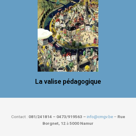
La valise pédagogique
Contact :
081/241814 – 0473/919563 –
info@cmgv.be
–
Rue
Borgnet, 12
à
5000 Namur