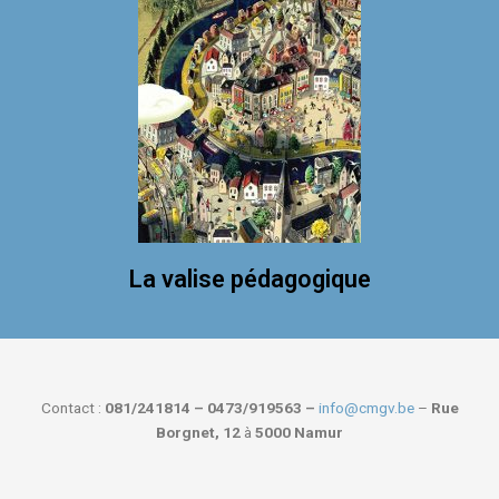
La valise pédagogique
Contact :
081/241814 – 0473/919563 –
info@cmgv.be
–
Rue
Borgnet, 12
à
5000 Namur