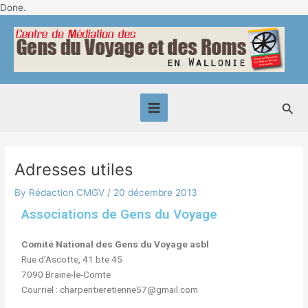
Skip
Done.
Post
to
Main
navigation
content
Menu
Sea
Adresses utiles
By
Rédaction CMGV
/
20 décembre 2013
Associations de Gens du Voyage
Comité National des Gens du Voyage asbl
Rue d’Ascotte, 41 bte 45
7090 Braine-le-Comte
Courriel : charpentieretienne57@gmail.com