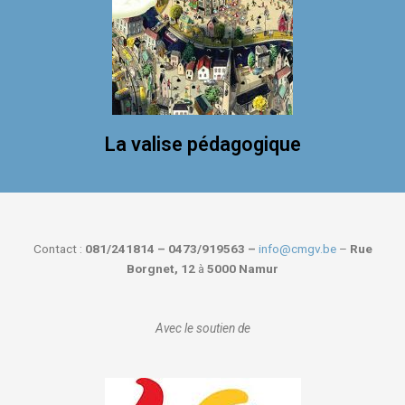
La valise pédagogique
Contact :
081/241814 – 0473/919563 –
info@cmgv.be
–
Rue
Borgnet, 12
à
5000 Namur
Avec le soutien de