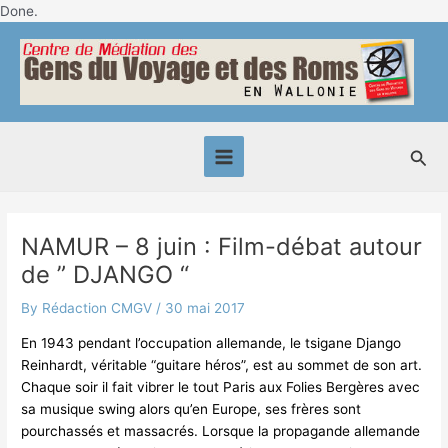
Skip
Done.
Post
to
Main
navigation
content
Menu
Sea
NAMUR – 8 juin : Film-débat autour
de ” DJANGO “
By
Rédaction CMGV
/
30 mai 2017
En 1943 pendant l’occupation allemande, le tsigane Django
Reinhardt, véritable “guitare héros”, est au sommet de son art.
Chaque soir il fait vibrer le tout Paris aux Folies Bergères avec
sa musique swing alors qu’en Europe, ses frères sont
pourchassés et massacrés. Lorsque la propagande allemande