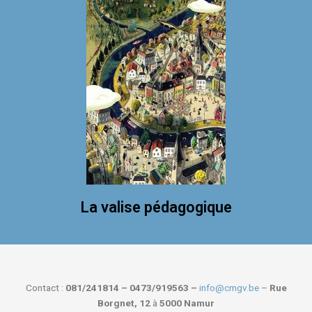
La valise pédagogique
Contact :
081/241814 – 0473/919563 –
info@cmgv.be
–
Rue
Borgnet, 12
à
5000 Namur