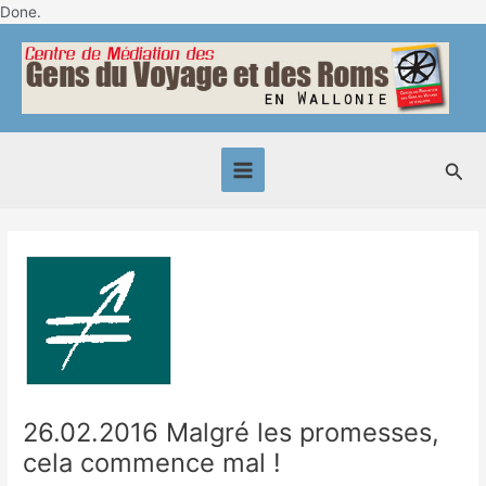
Skip
Done.
Post
to
Main
navigation
content
Menu
Sea
26.02.2016 Malgré les promesses,
cela commence mal !