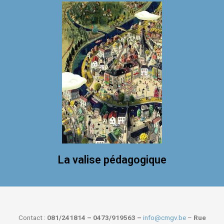
La valise pédagogique
Contact :
081/241814 – 0473/919563 –
info@cmgv.be
–
Rue