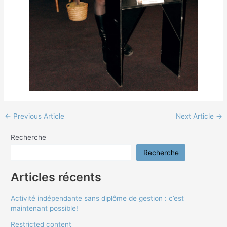
←
Previous Article
Next Article
→
Recherche
Recherche
Articles récents
Activité indépendante sans diplôme de gestion : c’est
maintenant possible!
Restricted content