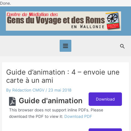
Skip
Done.
Post
to
Main
navigation
content
Menu
Sea
Guide d’animation : 4 – envoie une
carte à un ami
By
Rédaction CMGV
/
23 mai 2018
Guide d'animation
Download
This browser does not support inline PDFs. Please
download the PDF to view it:
Download PDF