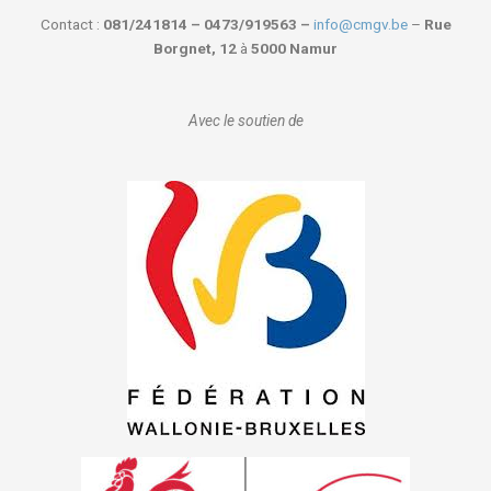
Contact :
081/241814 – 0473/919563 –
info@cmgv.be
–
Rue
Borgnet, 12
à
5000 Namur
Avec le soutien de