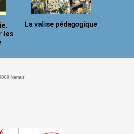
La valise pédagogique
ie.
r les
e
5000 Namur