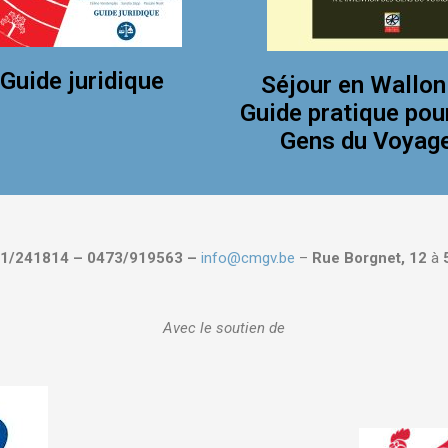
Guide juridique
Séjour en Wallon
Guide pratique pou
Gens du Voyag
1/241814 – 0473/919563 –
info@cmgv.be
–
Rue Borgnet, 12
à
Avec le soutien de