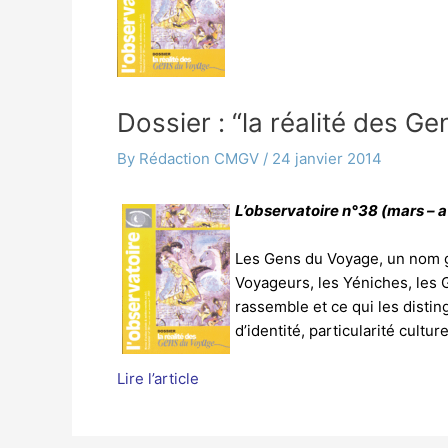
Dossier : “la réalité des G
By
Rédaction CMGV
/
24 janvier 2014
L’observatoire n°38 (mars – a
Les Gens du Voyage, un nom g
Voyageurs, les Yéniches, les 
rassemble et ce qui les distin
d’identité, particularité cultu
Lire l’article