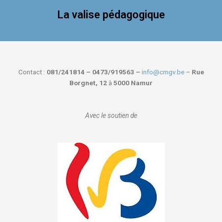
La valise pédagogique
Contact :
081/241814 – 0473/919563 –
info@cmgv.be
–
Rue
Borgnet, 12
à
5000 Namur
Avec le soutien de