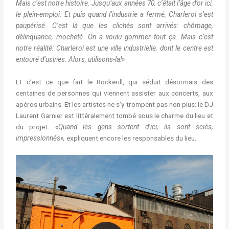
Mais c’est notre histoire. Jusqu’aux années 70, c’était l’âge d’or ici,
le plein-emploi. Et puis quand l’industrie a fermé, Charleroi s’est
paupérisé. C’est là que les clichés sont arrivés: chômage,
délinquance, mocheté. On a voulu gommer tout ça. Mais c’est
notre réalité: Charleroi est une ville industrielle, dont le centre est
entouré d’usines. Alors, utilisons-la!»
Et c’est ce que fait le Rockerill, qui séduit désormais des
centaines de personnes qui viennent assister aux concerts, aux
apéros urbains. Et les artistes ne s’y trompent pas non plus: le DJ
Laurent Garnier est littéralement tombé sous le charme du lieu et
du projet.
«Quand les gens sortent d’ici, ils sont sciés,
impressionnés»,
expliquent encore les responsables du lieu.