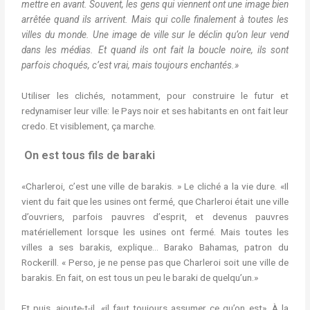
mettre en avant. Souvent, les gens qui viennent ont une image bien
arrêtée quand ils arrivent. Mais qui colle finalement à toutes les
villes du monde. Une image de ville sur le déclin qu’on leur vend
dans les médias. Et quand ils ont fait la boucle noire, ils sont
parfois choqués, c’est vrai, mais toujours enchantés.»
Utiliser les clichés, notamment, pour construire le futur et
redynamiser leur ville: le Pays noir et ses habitants en ont fait leur
credo. Et visiblement, ça marche.
On est tous fils de baraki
«Charleroi, c’est une ville de barakis. » Le cliché a la vie dure. «Il
vient du fait que les usines ont fermé, que Charleroi était une ville
d’ouvriers, parfois pauvres d’esprit, et devenus pauvres
matériellement lorsque les usines ont fermé. Mais toutes les
villes a ses barakis, explique… Barako Bahamas, patron du
Rockerill. « Perso, je ne pense pas que Charleroi soit une ville de
barakis. En fait, on est tous un peu le baraki de quelqu’un.»
Et puis, ajoute-t-il, «il faut toujours assumer ce qu’on est». À la