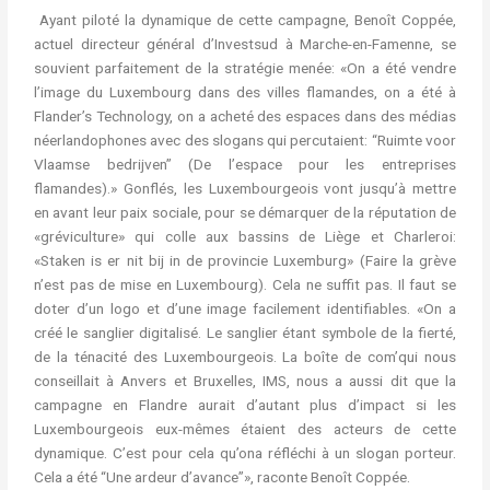
Ayant piloté la dynamique de cette campagne, Benoît Coppée,
actuel directeur général d’Investsud à Marche-en-Famenne, se
souvient parfaitement de la stratégie menée: «On a été vendre
l’image du Luxembourg dans des villes flamandes, on a été à
Flander’s Technology, on a acheté des espaces dans des médias
néerlandophones avec des slogans qui percutaient: “Ruimte voor
Vlaamse bedrijven” (De l’espace pour les entreprises
flamandes).» Gonflés, les Luxembourgeois vont jusqu’à mettre
en avant leur paix sociale, pour se démarquer de la réputation de
«gréviculture» qui colle aux bassins de Liège et Charleroi:
«Staken is er nit bij in de provincie Luxemburg» (Faire la grève
n’est pas de mise en Luxembourg). Cela ne suffit pas. Il faut se
doter d’un logo et d’une image facilement identifiables. «On a
créé le sanglier digitalisé. Le sanglier étant symbole de la fierté,
de la ténacité des Luxembourgeois. La boîte de com’qui nous
conseillait à Anvers et Bruxelles, IMS, nous a aussi dit que la
campagne en Flandre aurait d’autant plus d’impact si les
Luxembourgeois eux-mêmes étaient des acteurs de cette
dynamique. C’est pour cela qu’ona réfléchi à un slogan porteur.
Cela a été “Une ardeur d’avance”», raconte Benoît Coppée.