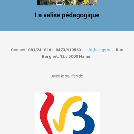
La valise pédagogique
Contact :
081/241814 – 0473/919563 –
info@cmgv.be
–
Rue
Borgnet, 12
à
5000 Namur
Avec le soutien de