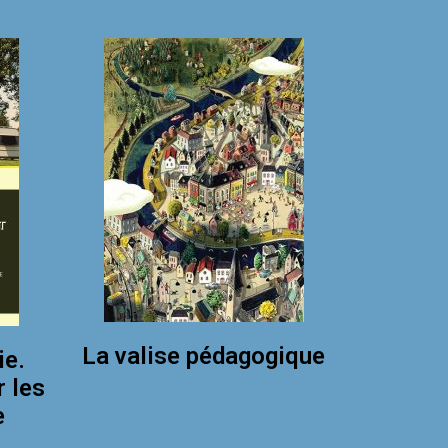
La valise pédagogique
ie.
r les
e