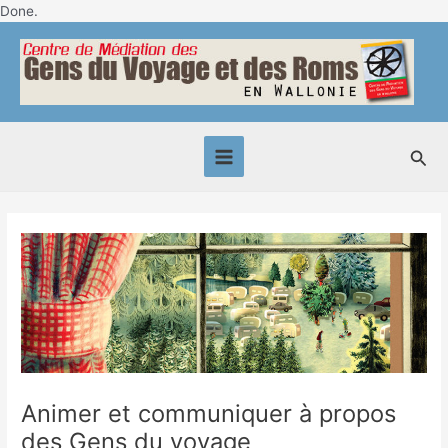
Skip
Done.
Post
to
Main
navigation
content
Menu
Sea
Animer et communiquer à propos
des Gens du voyage