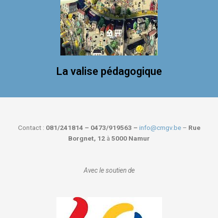
La valise pédagogique
Contact :
081/241814 – 0473/919563 –
info@cmgv.be
–
Rue
Borgnet, 12
à
5000 Namur
Avec le soutien de