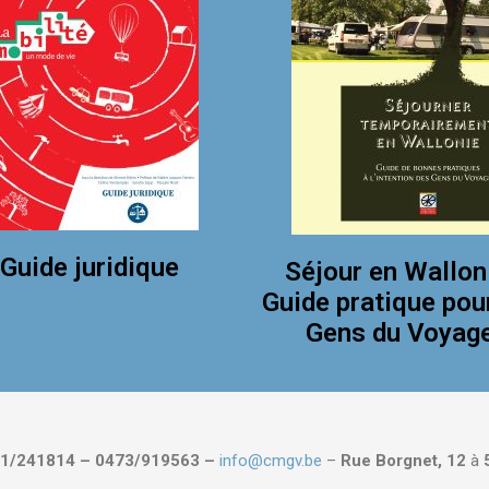
Guide juridique
Séjour en Wallon
Guide pratique pou
Gens du Voyag
1/241814 – 0473/919563 –
info@cmgv.be
–
Rue Borgnet, 12
à