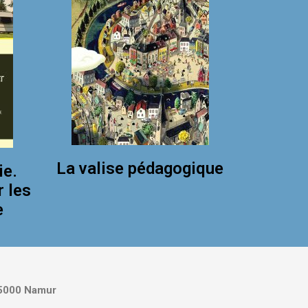
La valise pédagogique
ie.
r les
e
5000 Namur