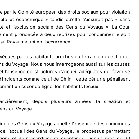
ée par le Comité européen des droits sociaux pour violation
iale et économique » tandis qu’elle n’assurait pas « sans
eté et l’exclusion sociale des Gens du Voyage ». La Cour
lement prononcée à deux reprises pour condamner le sort
 au Royaume uni en l’occurrence.
 vécues par les habitants proches du terrain en question et
ens du Voyage. Nous nous interrogeons aussi sur les causes
ffet l’absence de structures d’accueil adéquates qui favorise
d’incidents comme celui de Ghlin ; cette pénurie pénalisent
ment en seconde ligne, les habitants locaux.
ancièrement, depuis plusieurs années, la création et
Gens du Voyage.
iation des Gens du Voyage appelle l’ensemble des communes
 de l’accueil des Gens du Voyage, le processus permettant
lations et de raccordements spontanés. Depuis près de 20