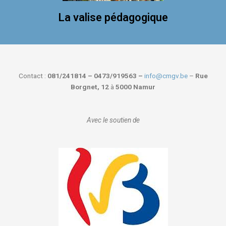
La valise pédagogique
Contact :
081/241814 – 0473/919563 –
info@cmgv.be
–
Rue
Borgnet, 12
à
5000 Namur
Avec le soutien de