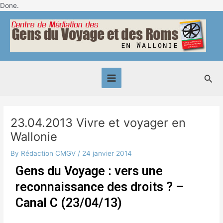
Skip
Done.
Post
to
Main
navigation
content
Menu
Sea
23.04.2013 Vivre et voyager en
Wallonie
By
Rédaction CMGV
/
24 janvier 2014
Gens du Voyage : vers une
reconnaissance des droits ? –
Canal C (23/04/13)