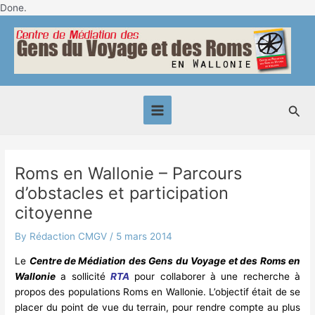
Skip
Done.
Post
to
Main
navigation
content
Menu
Sea
Roms en Wallonie – Parcours
d’obstacles et participation
citoyenne
By
Rédaction CMGV
/
5 mars 2014
Le
Centre de Médiation des Gens du Voyage et des Roms en
Wallonie
a sollicité
RTA
pour collaborer à une recherche à
propos des populations Roms en Wallonie. L’objectif était de se
placer du point de vue du terrain, pour rendre compte au plus