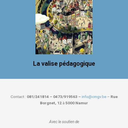
La valise pédagogique
Contact :
081/241814 – 0473/919563 –
info@cmgv.be
–
Rue
Borgnet, 12
à
5000 Namur
Avec le soutien de