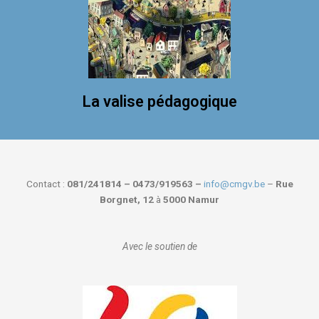
La valise pédagogique
Contact :
081/241814 – 0473/919563 –
info@cmgv.be
–
Rue
Borgnet, 12
à
5000 Namur
Avec le soutien de