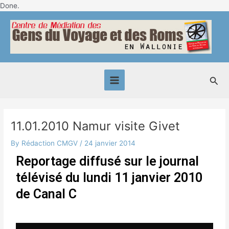
Skip
Done.
Post
to
Main
navigation
content
Menu
Sea
11.01.2010 Namur visite Givet
By
Rédaction CMGV
/
24 janvier 2014
Reportage diffusé sur le journal
télévisé du lundi 11 janvier 2010
de Canal C