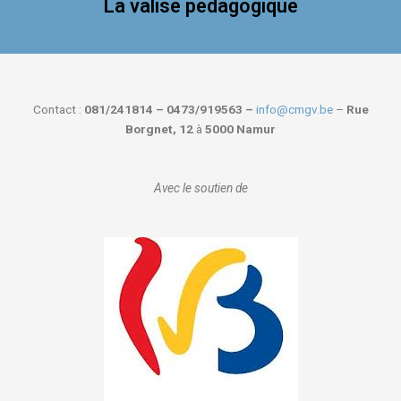
La valise pédagogique
Contact :
081/241814 – 0473/919563 –
info@cmgv.be
–
Rue
Borgnet, 12
à
5000 Namur
Avec le soutien de