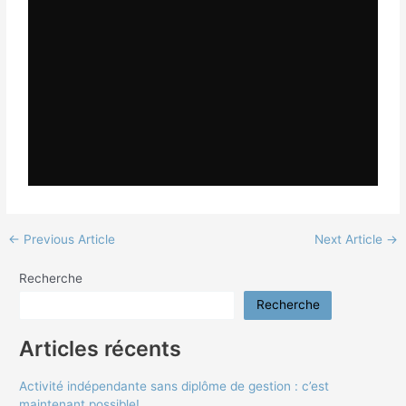
←
Previous Article
Next Article
→
Recherche
Recherche
Articles récents
Activité indépendante sans diplôme de gestion : c’est
maintenant possible!