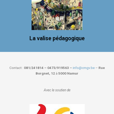
La valise pédagogique
Contact :
081/241814 – 0473/919563 –
info@cmgv.be
–
Rue
Borgnet, 12
à
5000 Namur
Avec le soutien de