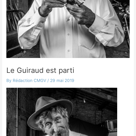
Le Guiraud est parti
By
Rédaction CMGV
/
29 mai 2019