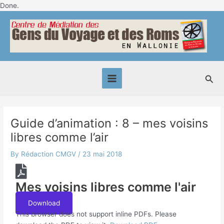
Skip
Done.
Post
to
Main
navigation
content
Menu
Sea
Guide d’animation : 8 – mes voisins
libres comme l’air
By
Rédaction CMGV
/
23 mai 2018
Mes voisins libres comme l'air
Download
This browser does not support inline PDFs. Please