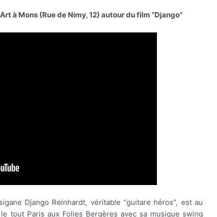
Art à Mons (Rue de Nimy, 12) autour du film “Django”
igane Django Reinhardt, véritable “guitare héros”, est au
r le tout Paris aux Folies Bergères avec sa musique swing