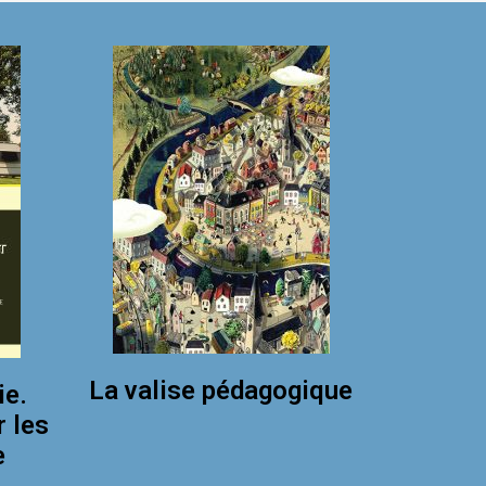
La valise pédagogique
ie.
r les
e