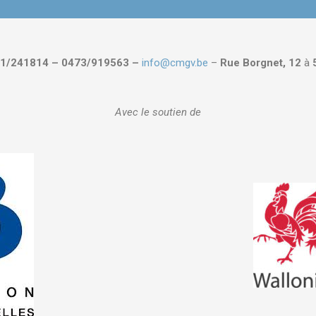
1/241814 – 0473/919563 –
info@cmgv.be
–
Rue Borgnet, 12
à
Avec le soutien de