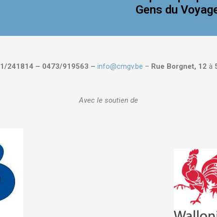
Gens du Voyag
1/241814 – 0473/919563 –
info@cmgv.be
–
Rue Borgnet, 12
à
Avec le soutien de