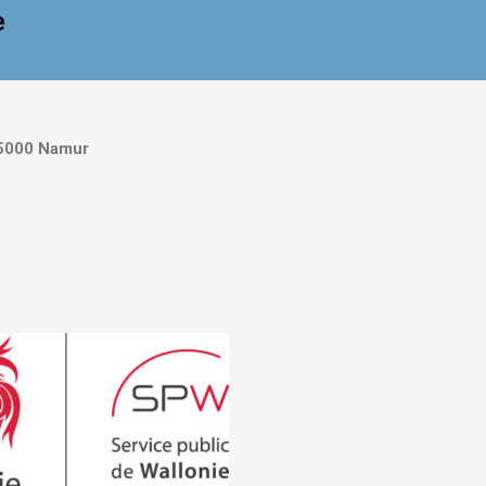
e
5000 Namur