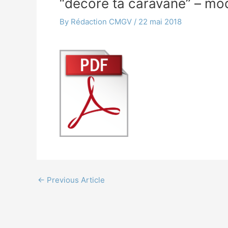
“décore ta caravane” – mo
By
Rédaction CMGV
/
22 mai 2018
←
Previous Article