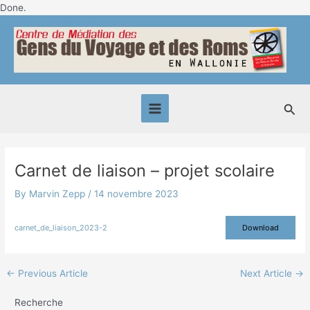
Skip
Done.
Post
to
Main
navigation
content
Menu
Sea
Carnet de liaison – projet scolaire
By
Marvin Zepp
/
14 novembre 2023
carnet_de_liaison_2023-2
Download
←
Previous Article
Next Article
→
Recherche