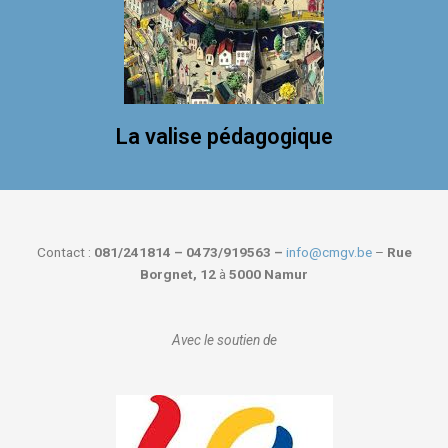
La valise pédagogique
Contact :
081/241814 – 0473/919563 –
info@cmgv.be
–
Rue
Borgnet, 12
à
5000 Namur
Avec le soutien de