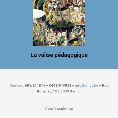
La valise pédagogique
Contact :
081/241814 – 0473/919563 –
info@cmgv.be
–
Rue
Borgnet, 12
à
5000 Namur
Avec le soutien de