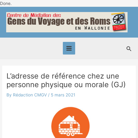
Skip
Done.
Post
to
Main
navigation
content
Menu
Sea
L’adresse de référence chez une
personne physique ou morale (GJ)
By
Rédaction CMGV
/
5 mars 2021