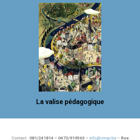
La valise pédagogique
Contact :
081/241814 – 0473/919563 –
info@cmgv.be
–
Rue